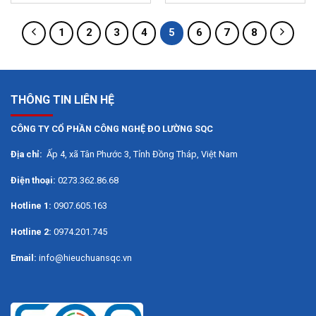
1
2
3
4
5
6
7
8
THÔNG TIN LIÊN HỆ
CÔNG TY CỔ PHẦN CÔNG NGHỆ ĐO LƯỜNG SQC
Địa chỉ:
Ấp 4, xã Tân Phước 3, Tỉnh Đồng Tháp, Việt Nam
Điện thoại:
0273.362.86.68
Hotline 1:
0907.605.163
Hotline 2:
0974.201.745
Email:
info@hieuchuansqc.vn