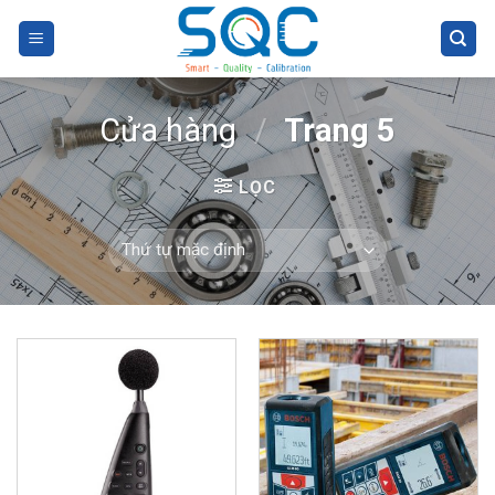
Skip
to
content
Cửa hàng
/
Trang 5
LỌC