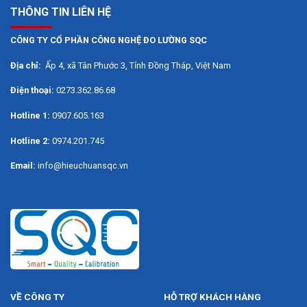
Chức năng mới nhờ cảm biến nghiêng 360° tích
THÔNG TIN LIÊN HỆ
hợp
CÔNG TY CỔ PHẦN CÔNG NGHỆ ĐO LƯỜNG SQC
Chính xác và dễ dàng vận hành nhờ hiển thị chiếu
sáng tự động bật
Địa chỉ:
Ấp 4, xã Tân Phước 3, Tỉnh Đồng Tháp, Việt Nam
Lên tới 25.000 số đo mỗi lần nạp pin nhờ công
Điện thoại:
0273.362.86.68
nghệ Li-Ion
Hotline 1:
0907.605.163
THÔNG SỐ KỸ THUẬT:
Hotline 2:
0974.201.745
Email:
info@hieuchuansqc.vn
Đi-ốt laser
635 nm, < 1 mW
Phạm vi đo
0,05 – 80,00m
Loại tia laser
2
Độ chính xác đo
± 1,5 mm
lường
VỀ CÔNG TY
HỖ TRỢ KHÁCH HÀNG
Thời gian đo thông