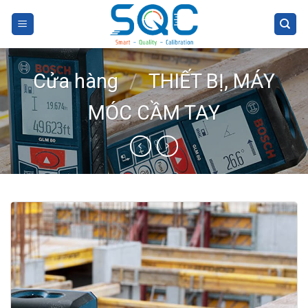
Skip
to
content
Cửa hàng
/
THIẾT BỊ, MÁY
MÓC CẦM TAY