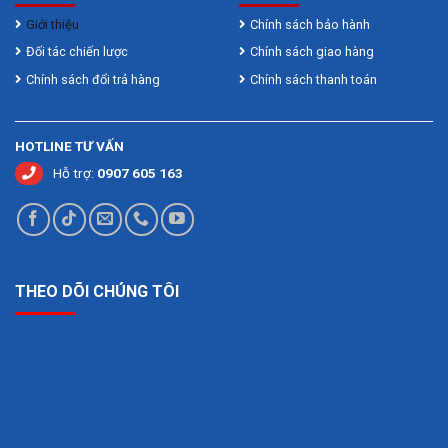
0,5s
thường
Giới thiệu
Chính sách bảo hành
Đối tác chiến lược
Chính sách giao hàng
Thời gian đo tối đa
4 s
Chính sách đổi trả hàng
Chính sách thanh toán
Nguồn cấp điện
Pin 3.7 V Li-Ion (1250 mAh)
HOTLINE TƯ VẤN
Ngắt kích hoạt tự
5 phút
động
Hỗ trợ:
0907 605 163
Trọng lượng, xấp xỉ
0.14 kg
Đơn vị đo
m/cm/mm
THEO DÕI CHÚNG TÔI
Công suất bộ nhớ (giá
20 + 1
trị)
Cấp bảo vệ
IP 54
Đánh giá bài viết