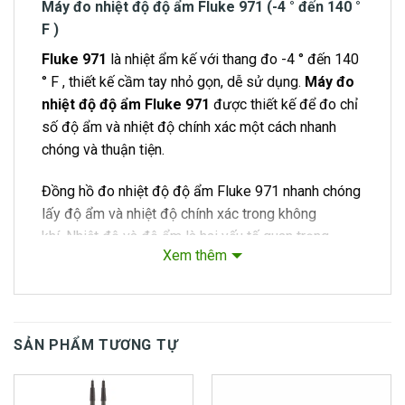
Máy đo nhiệt độ độ ẩm Fluke 971 (-4 ° đến 140 °
F )
Fluke 971
là nhiệt ẩm kế với thang đo -4 ° đến 140
° F , thiết kế cầm tay nhỏ gọn, dễ sử dụng.
Máy đo
nhiệt độ độ ẩm Fluke 971
được thiết kế để đo chỉ
số độ ẩm và nhiệt độ chính xác một cách nhanh
chóng và thuận tiện.
Đồng hồ đo nhiệt độ độ ẩm Fluke 971 nhanh chóng
lấy độ ẩm và nhiệt độ chính xác trong không
khí. Nhiệt độ và độ ẩm là hai yếu tố quan trọng
Xem thêm
trong việc duy trì mức độ thoải mái tối ưu và chất
lượng không khí trong nhà tốt.
Máy đo nhiệt độ độ ẩm Fluke 971 là vô giá đối với
SẢN PHẨM TƯƠNG TỰ
việc bảo trì cơ sở và kỹ thuật viên tiện ích, nhà thầu
dịch vụ HVAC và các chuyên gia đánh giá chất
lượng không khí trong nhà (IAQ). Nhẹ, chắc chắn và