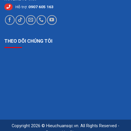
NTC
NHIỆT ĐỘ:
Hỗ trợ:
0907 605 163
PHẠM VI ĐỘ
ẨM TƯƠNG
5% đến 95% RH
ĐỐI:
ĐỘ ẨM TƯƠNG
10% đến 90% RH @ 23 ° C (73,4 ° F)
ĐỐI:
THEO DÕI CHÚNG TÔI
ĐỘ CHÍNH XÁC
± 2.5% RH
ĐỘ ẨM:
ĐỘ PHÂN GIẢI:
0,1% RH
THỜI GIAN ĐÁP
Đối với 90% tổng phạm vi – 60 giây
ỨNG (ĐỘ ẨM):
với chuyển động không khí 1 m / s
CẢM BIẾN ĐỘ
Cảm biến điện dung polymer điện
ẨM:
dung điện tử
LƯU TRỮ DỮ
99 điểm
LIỆU:
Đánh giá bài viết
Copyright 2026 © Hieuchuansqc.vn. All Rights Reserved -