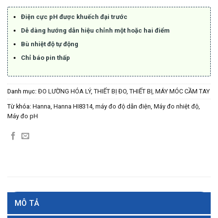
Điện cực pH được khuếch đại trước
Dễ dàng hướng dẫn hiệu chỉnh một hoặc hai điểm
Bù nhiệt độ tự động
Chỉ báo pin thấp
Danh mục:
ĐO LƯỜNG HÓA LÝ
,
THIẾT BỊ ĐO
,
THIẾT BỊ, MÁY MÓC CẦM TAY
Từ khóa:
Hanna
,
Hanna HI8314
,
máy đo độ dẫn điện
,
Máy đo nhiệt độ
,
Máy đo pH
MÔ TẢ