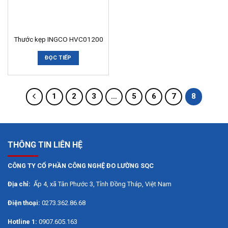
Thước kẹp INGCO HVC01200
ĐỌC TIẾP
1
2
3
…
5
6
7
8
THÔNG TIN LIÊN HỆ
CÔNG TY CỔ PHẦN CÔNG NGHỆ ĐO LƯỜNG SQC
Địa chỉ:
Ấp 4, xã Tân Phước 3, Tỉnh Đồng Tháp, Việt Nam
Điện thoại:
0273.362.86.68
Hotline 1:
0907.605.163