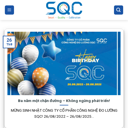
Skip
to
content
26
Th8
Ba năm một chặn đường – Không ngừng phát triển!
MỪNG SINH NHẬT CÔNG TY CỔ PHẦN CÔNG NGHỆ ĐO LƯỜNG
SQC! 26/08/2022 – 26/08/2025...