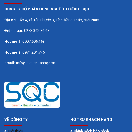
CÔNG TY CỔ PHẦN CÔNG NGHỆ ĐO LƯỜNG SQC
Địa chỉ:
Ấp 4, xã Tân Phước 3, Tỉnh Đồng Tháp, Việt Nam
Điện thoại:
0273.362.86.68
Hotline 1:
0907.605.163
Hotline 2:
0974.201.745
Email:
info@hieuchuansqc.vn
VỀ CÔNG TY
HỖ TRỢ KHÁCH HÀNG
Giới thiệu
Chính sách bảo hành