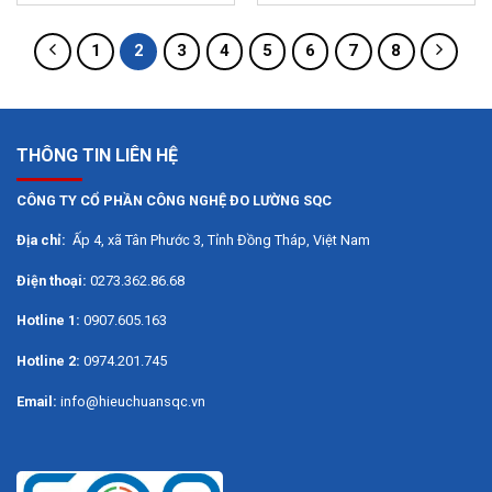
1
2
3
4
5
6
7
8
THÔNG TIN LIÊN HỆ
CÔNG TY CỔ PHẦN CÔNG NGHỆ ĐO LƯỜNG SQC
Địa chỉ:
Ấp 4, xã Tân Phước 3, Tỉnh Đồng Tháp, Việt Nam
Điện thoại:
0273.362.86.68
Hotline 1:
0907.605.163
Hotline 2:
0974.201.745
Email:
info@hieuchuansqc.vn