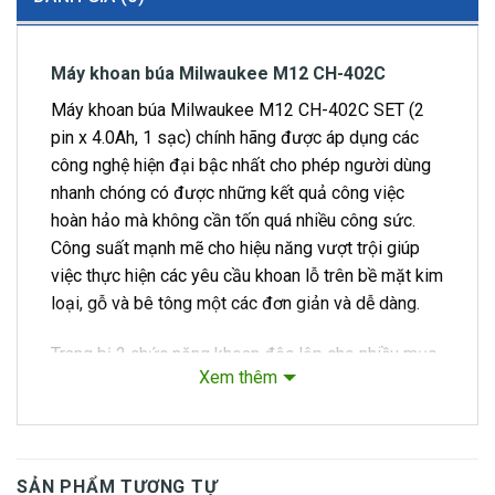
Máy khoan búa Milwaukee M12 CH-402C
Máy khoan búa Milwaukee M12 CH-402C SET (2
pin x 4.0Ah, 1 sạc) chính hãng được áp dụng các
công nghệ hiện đại bậc nhất cho phép người dùng
nhanh chóng có được những kết quả công việc
hoàn hảo mà không cần tốn quá nhiều công sức.
Công suất mạnh mẽ cho hiệu năng vượt trội giúp
việc thực hiện các yêu cầu khoan lỗ trên bề mặt kim
loại, gỗ và bê tông một các đơn giản và dễ dàng.
Trang bị 2 chức năng khoan độc lập cho nhiều mục
Xem thêm
đích sử dụng khác nhau,
Milwaukee M12CH-
402C
nhận được sự quan tâm đặc biệt từ các
chuyên gia và thợ lành nghề trong ngành xây dựng.
SẢN PHẨM TƯƠNG TỰ
Đặc điểm nổi bật: