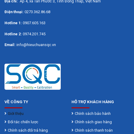
Địa chỉ:
Ấp 4, xã Tân Phước 3, Tỉnh Đồng Tháp, Việt Nam
Đèn LED: Chiếu sáng bề mặt làm việc
Điện thoại:
0273.362.86.68
Thông số kỹ thuật:
Hotline 1:
0907.605.163
Công nghệ FUEL Có
Hotline 2:
0974.201.745
Điện thế pin 12V
Email:
info@hieuchuansqc.vn
Lực đập (J) 1.1
Tốc độ không tải (v/p) 0-900
Khả năng khoan bê tông (mm) 13
Khả năng khoan sắt (mm) 10
Khả năng khoan gỗ (mm) 13
Tốc độ đập (l/p) 0-6,575
VỀ CÔNG TY
HỖ TRỢ KHÁCH HÀNG
Giới thiệu
Chính sách bảo hành
Đánh giá bài viết
Đối tác chiến lược
Chính sách giao hàng
Chính sách đổi trả hàng
Chính sách thanh toán