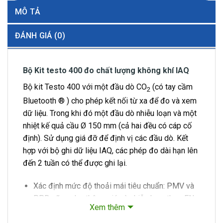
MÔ TẢ
ĐÁNH GIÁ (0)
Bộ Kit testo 400 đo chất lượng không khí IAQ
Bộ kit Testo 400 với một đầu dò CO
(có tay cầm
2
Bluetooth ® ) cho phép kết nối từ xa để đo và xem
dữ liệu. Trong khi đó một đầu dò nhiễu loạn và một
nhiệt kế quả cầu Ø 150 mm (cả hai đều có cáp cố
định). Sử dụng giá đỡ để định vị các đầu dò. Kết
hợp với bộ ghi dữ liệu IAQ, các phép đo dài hạn lên
đến 2 tuần có thể được ghi lại.
Xác định mức độ thoải mái tiêu chuẩn: PMV và
PPD cũng như thông gió và nhiễu loạn theo EN
Xem thêm
ISO 7730 và ASHRAE 55