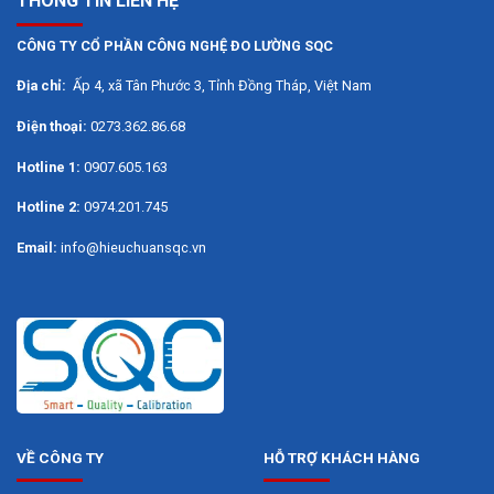
THÔNG TIN LIÊN HỆ
Thông số kỹ thuật:
CÔNG TY CỔ PHẦN CÔNG NGHỆ ĐO LƯỜNG SQC
NHIỆT ĐỘ – NTC
Địa chỉ:
Ấp 4, xã Tân Phước 3, Tỉnh Đồng Tháp, Việt Nam
Phạm vi đo
-40 đến +150 °C
Điện thoại:
0273.362.86.68
Hotline 1:
0907.605.163
±0,2 °C ±1 số (-25 đến +74,9 °C)
±0,4 °C ±1 số (-40 đến -25,1 °C)
Hotline 2:
0974.201.745
Độ chính xác
±0,4 °C ±1 số (+75 đến +99,9 °C)
Email:
info@hieuchuansqc.vn
±0,5 % of mv ±1 số (Phạm vi còn lại)
Độ phân giải
0,1 °C
NHIỆT ĐỘ – TC LOẠI K (NICR-NI)
VỀ CÔNG TY
HỖ TRỢ KHÁCH HÀNG
Phạm vi đo
-200 đến +1370 °C