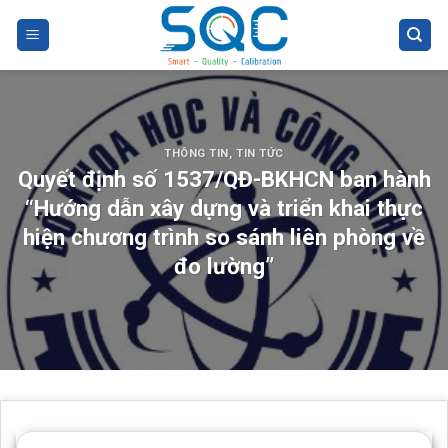
Skip
to
content
THÔNG TIN
,
TIN TỨC
Quyết định số 1537/QĐ-BKHCN ban hành
“Hướng dẫn xây dựng và triển khai thực
hiện chương trình so sánh liên phòng về
đo lường”