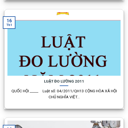
16
Th1
LUẬT ĐO LƯỜNG 2011
QUỐC HỘI _____ Luật số: 04/2011/QH13 CỘNG HÒA XÃ HỘI
CHỦ NGHĨA VIỆT...