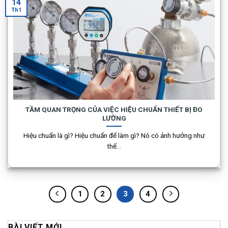
14
Th1
TẦM QUAN TRỌNG CỦA VIỆC HIỆU CHUẨN THIẾT BỊ ĐO
LƯỜNG
Hiệu chuẩn là gì? Hiệu chuẩn để làm gì? Nó có ảnh hưởng như
thế...
1
2
3
4
BÀI VIẾT MỚI