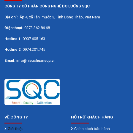
Có hệ thống sấy halogen được điều khiển chính xác
CÔNG TY CỔ PHẦN CÔNG NGHỆ ĐO LƯỜNG SQC
mang lại kết quả nhanh và cho kết quả lặp lại
Địa chỉ:
Ấp 4, xã Tân Phước 3, Tỉnh Đồng Tháp, Việt Nam
0.01%, với thiết kế chắc chắn, đảm bảo độ bền và
Điện thoại:
0273.362.86.68
vệ sinh dễ dàng.
Hotline 1:
0907.605.163
Màn hình cảm ứng 4.3 màu, xác định độ ẩm, phần
trăm, xác đinh phần trăm chất rắn, cân nặng, đế cân
Hotline 2:
0974.201.745
bằng kim loại, vỏ bằng nhựa, đèn sấy Halogen làm
Email:
info@hieuchuansqc.vn
tăng hiệu quả sấy nhanh hơn, chính xác hơn, chức
năng hỗ trợ nhiều ứng dụng.
Hệ thống đèn Halogen
Với các tính năng đặc biệt chế độ tắt mở gồm: chế
độ thủ công người dùng tự tắt / mở, chế độ hẹn giờ,
cho phép người dùng cài đặt thời gian nhất định,
VỀ CÔNG TY
HỖ TRỢ KHÁCH HÀNG
chế độ tự động, cân sẽ làm tất cả mọi việc giúp
bạn, cân sấy ẩm Ohaus MB120 có hai cấu hình sấy:
Giới thiệu
Chính sách bảo hành