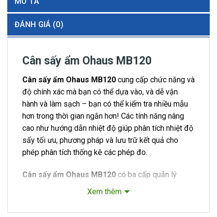
MÔ TẢ
ĐÁNH GIÁ (0)
Cân sấy ẩm Ohaus MB120
Cân sấy ẩm Ohaus MB120
cung cấp chức năng và
độ chính xác mà bạn có thể dựa vào, và dễ vận
hành và làm sạch – bạn có thể kiểm tra nhiều mẫu
hơn trong thời gian ngắn hơn! Các tính năng nâng
cao như hướng dẫn nhiệt độ giúp phân tích nhiệt độ
sấy tối ưu, phương pháp và lưu trữ kết quả cho
phép phân tích thống kê các phép đo.
Cân sấy ẩm Ohaus MB120
có ba cấp quản lý
người dùng đảm bảo an toàn dữ liệu – thiết lập và
Xem thêm
khóa cài đặt nhiệt độ và tham số phương thức với
quyền truy cập của quản trị viên.