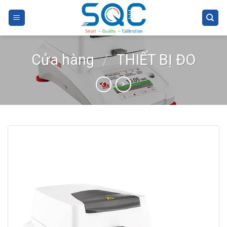
Skip
to
content
Cửa hàng
/
THIẾT BỊ ĐO