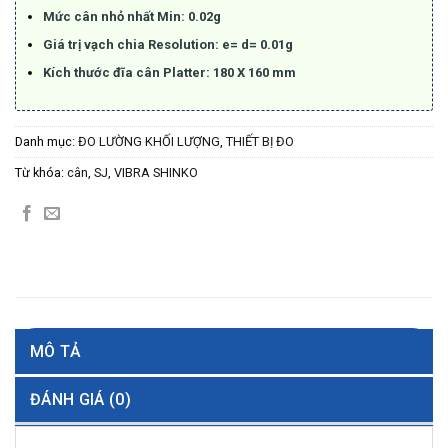
Mức cân nhỏ nhất Min: 0.02g
Giá trị vạch chia Resolution: e= d= 0.01g
Kích thước đĩa cân Platter: 180 X 160 mm
Danh mục:
ĐO LƯỜNG KHỐI LƯỢNG
,
THIẾT BỊ ĐO
Từ khóa:
cân
,
SJ
,
VIBRA SHINKO
MÔ TẢ
ĐÁNH GIÁ (0)