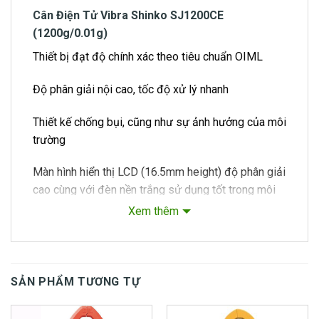
Cân Điện Tử Vibra Shinko SJ1200CE
(1200g/0.01g)
Thiết bị đạt độ chính xác theo tiêu chuẩn OIML
Độ phân giải nội cao, tốc độ xử lý nhanh
Thiết kế chống bụi, cũng như sự ảnh hưởng của môi
trường
Màn hình hiển thị LCD (16.5mm height) độ phân giải
cao cùng với đèn nền trắng sử dụng tốt trong môi
trường tối
Xem thêm
Người sử dụng có thể lựa chọn các đơn vị khác
nhau Kg/g/lb/oz/ozt/đếm PCS theo nhu cầu riêng
SẢN PHẨM TƯƠNG TỰ
Thiết kế gọn nhẹ, có thể xách tay, dễ dàng di chuyển