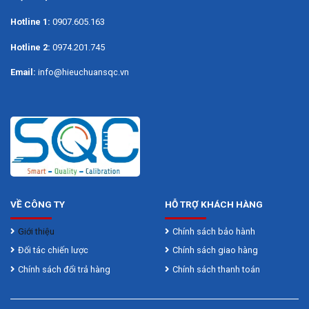
Thông số kỹ thuật
Hotline 1:
0907.605.163
Mức cân lớn nhất Max
1200g
Hotline 2:
0974.201.745
Mức cân nhỏ nhất Min
0.02g
Email:
info@hieuchuansqc.vn
Giá trị vạch chia Resolution
e= d= 0.01g
Kích thước đĩa cân Platter
180 X 160 mm
Đánh giá bài viết
VỀ CÔNG TY
HỖ TRỢ KHÁCH HÀNG
Giới thiệu
Chính sách bảo hành
Đối tác chiến lược
Chính sách giao hàng
Chính sách đổi trả hàng
Chính sách thanh toán