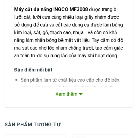
Máy cắt đa năng INGCO MF3008
được trang bị
lưỡi cắt, lưỡi cưa cùng nhiều loại giấy nhám được
sử dụng để cưa và cắt các dụng cụ được làm bằng
kim loại, sắt, gỗ, thạch cao, nhựa… và còn có khả
năng làm nhẵn bóng bề mặt vật liệu. Tay cầm có độ
ma sát cao nhờ lớp nhám chống trượt, tạo cảm giác
an toàn trước sự rung lắc của máy khi hoạt động.
Đặc điểm nổi bật
Sản phẩm làm từ chất liệu cao cấp cho độ bền
cao cũng như hoạt động ổn định, cho tuổi thọ
Xem thêm
sản phẩm cao.
Sản phẩm đến từ thương hiệu INGCO là thương
hiệu nổi tiếng chuyên cung cấp các dụng cụ dân
dụng chất lượng cao giá thành phù hợp với
SẢN PHẨM TƯƠNG TỰ
người tiêu dùng.