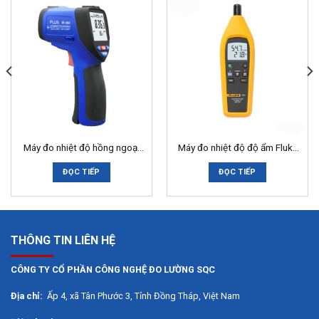
Hoạt động mạnh mẽ, hiệu suất cao.
Dễ điều khiển và kiểm soát.
Thiết kế tiện dụng dễ dàng bảo quản và cất giữ.
Thông số kỹ thuật
Điện áp định mức
220 ~ 240V
Tần số
50-60Hz
Máy đo nhiệt độ hồng ngoại
Máy đo nhiệt độ độ ẩm Fluke
Flus IR-866 (-50 ~ 2250°C)
971
Công suất đầu vào
300W
ĐỌC TIẾP
ĐỌC TIẾP
Tốc độ không tải
10.000-20.000 vòng/phút
THÔNG TIN LIÊN HỆ
Đánh giá bài viết
CÔNG TY CỔ PHẦN CÔNG NGHỆ ĐO LƯỜNG SQC
Địa chỉ:
Ấp 4, xã Tân Phước 3, Tỉnh Đồng Tháp, Việt Nam