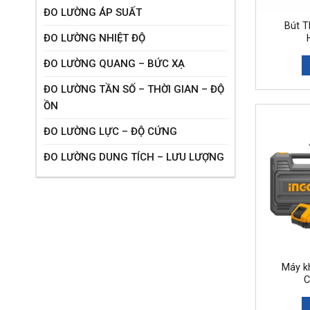
ĐO LƯỜNG ÁP SUẤT
Bút T
ĐO LƯỜNG NHIỆT ĐỘ
ĐO LƯỜNG QUANG – BỨC XẠ
ĐO LƯỜNG TẦN SỐ – THỜI GIAN – ĐỘ
ỒN
ĐO LƯỜNG LỰC – ĐỘ CỨNG
ĐO LƯỜNG DUNG TÍCH – LƯU LƯỢNG
Máy k
C