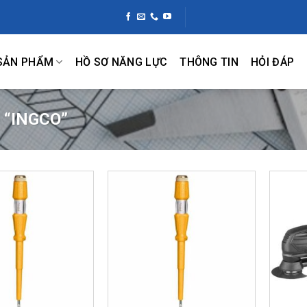
SẢN PHẨM
HỒ SƠ NĂNG LỰC
THÔNG TIN
HỎI ĐÁP
 “INGCO”