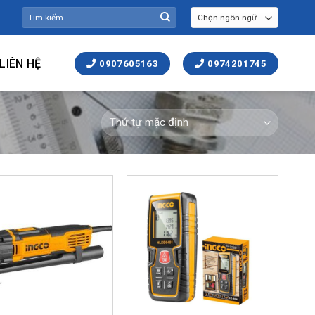
Tìm
kiếm:
LIÊN HỆ
0907605163
0974201745