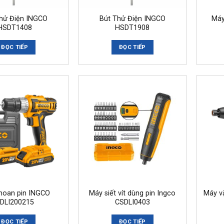
hử Điện INGCO
Bút Thử Điện INGCO
Máy
HSDT1408
HSDT1908
ĐỌC TIẾP
ĐỌC TIẾP
hoan pin INGCO
Máy siết vít dùng pin Ingco
Máy v
DLI200215
CSDLI0403
ĐỌC TIẾP
ĐỌC TIẾP