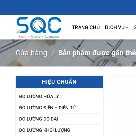
Skip
to
content
TRANG CHỦ
DỊCH VỤ
Cửa hàng
/
Sản phẩm được gắn thẻ
HIỆU CHUẨN
ĐO LƯỜNG HÓA LÝ
ĐO LƯỜNG ĐIỆN – ĐIỆN TỬ
ĐO LƯỜNG ĐỘ DÀI
ĐO LƯỜNG KHỐI LƯỢNG