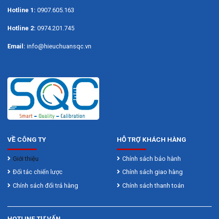
Độ phân giải
0.01mm
Hotline 1:
0907.605.163
Hotline 2:
0974.201.745
Cấp chính xác
± 3µm
Email:
info@hieuchuansqc.vn
Chiều dài đầu đo
10mm, phi 3mm
Hệ đơn vị
mét
Đánh giá bài viết
VỀ CÔNG TY
HỖ TRỢ KHÁCH HÀNG
Giới thiệu
Chính sách bảo hành
Đối tác chiến lược
Chính sách giao hàng
Chính sách đổi trả hàng
Chính sách thanh toán
HOTLINE TƯ VẤN