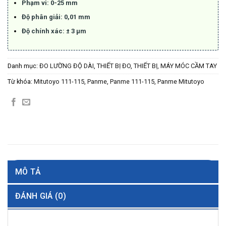
Phạm vi: 0-25 mm
Độ phân giải: 0,01 mm
Độ chính xác: ± 3 µm
Danh mục:
ĐO LƯỜNG ĐỘ DÀI
,
THIẾT BỊ ĐO
,
THIẾT BỊ, MÁY MÓC CẦM TAY
Từ khóa:
Mitutoyo 111-115
,
Panme
,
Panme 111-115
,
Panme Mitutoyo
MÔ TẢ
ĐÁNH GIÁ (0)