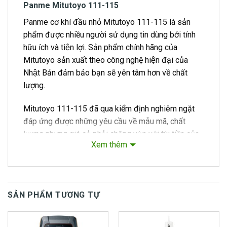
Panme Mitutoyo 111-115
Panme cơ khí đầu nhỏ Mitutoyo 111-115 là sản
phẩm được nhiều người sử dụng tin dùng bởi tính
hữu ích và tiện lợi. Sản phẩm chính hãng của
Mitutoyo sản xuất theo công nghệ hiện đại của
Nhật Bản đảm bảo bạn sẽ yên tâm hơn về chất
lượng.
Mitutoyo 111-115 đã qua kiểm định nghiêm ngặt
đáp ứng được những yêu cầu về mẫu mã, chất
lượng nhưng giá cả phải chăng vừa với túi tiền của
Xem thêm
người sử dụng.
Tính năng, đặc điểm
Panme cơ khí đầu nhỏ Mitutoyo 111-115 được
SẢN PHẨM TƯƠNG TỰ
làm vật liệu cứng cáp, không gỉ, chắc chắn, giảm
độ chói từ ánh sáng, chịu được va chạm giúp
sản phẩm bền lâu, chống mài mòn sau thời gian