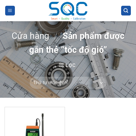
Skip
to
content
Cửa hàng
/
Sản phẩm được
gắn thẻ “tốc độ gió”
LỌC