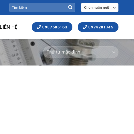
Tìm
kiếm:
LIÊN HỆ
0907605163
0974201745