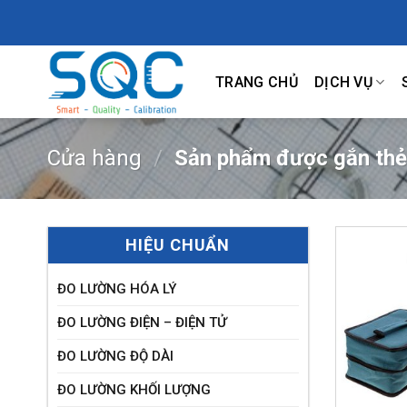
Skip
to
content
TRANG CHỦ
DỊCH VỤ
Cửa hàng
/
Sản phẩm được gắn thẻ
HIỆU CHUẨN
ĐO LƯỜNG HÓA LÝ
ĐO LƯỜNG ĐIỆN – ĐIỆN TỬ
ĐO LƯỜNG ĐỘ DÀI
ĐO LƯỜNG KHỐI LƯỢNG