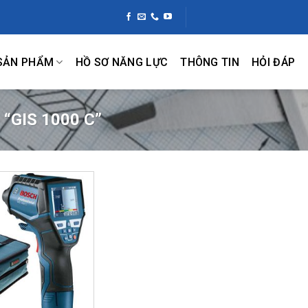
SẢN PHẨM
HỒ SƠ NĂNG LỰC
THÔNG TIN
HỎI ĐÁP
 “GIS 1000 C”