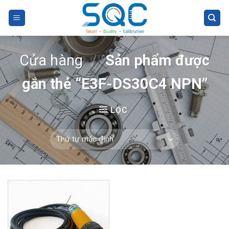
Skip
to
content
Cửa hàng
/
Sản phẩm được
gắn thẻ “E3F-DS30C4 NPN”
LỌC