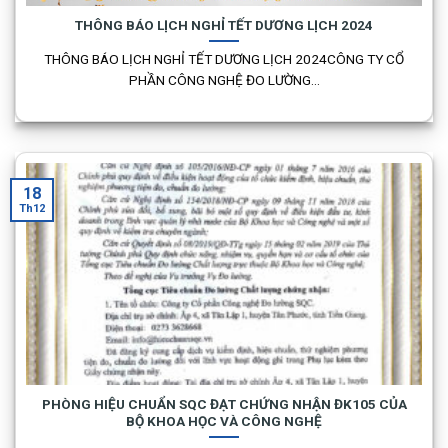
THÔNG BÁO LỊCH NGHỈ TẾT DƯƠNG LỊCH 2024
THÔNG BÁO LỊCH NGHỈ TẾT DƯƠNG LỊCH 2024CÔNG TY CỔ
PHẦN CÔNG NGHỆ ĐO LƯỜNG...
18
Th12
PHÒNG HIỆU CHUẨN SQC ĐẠT CHỨNG NHẬN ĐK105 CỦA
BỘ KHOA HỌC VÀ CÔNG NGHỆ