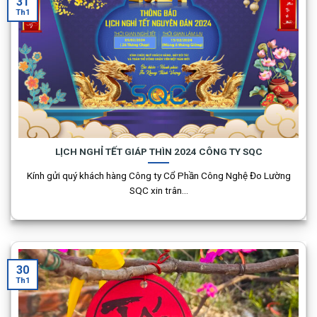
31
Th1
LỊCH NGHỈ TẾT GIÁP THÌN 2024 CÔNG TY SQC
Kính gửi quý khách hàng Công ty Cổ Phần Công Nghệ Đo Lường
SQC xin trân...
30
Th1