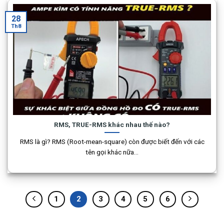
28
Th8
RMS, TRUE-RMS khác nhau thế nào?
RMS là gì? RMS (Root-mean-square) còn được biết đến với các
tên gọi khác nữa...
1
2
3
4
5
6