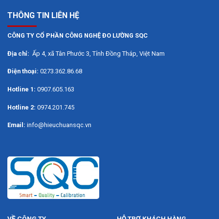
THÔNG TIN LIÊN HỆ
CÔNG TY CỔ PHẦN CÔNG NGHỆ ĐO LƯỜNG SQC
Địa chỉ:
Ấp 4, xã Tân Phước 3, Tỉnh Đồng Tháp, Việt Nam
Điện thoại:
0273.362.86.68
Hotline 1:
0907.605.163
Hotline 2:
0974.201.745
Email:
info@hieuchuansqc.vn
VỀ CÔNG TY
HỖ TRỢ KHÁCH HÀNG